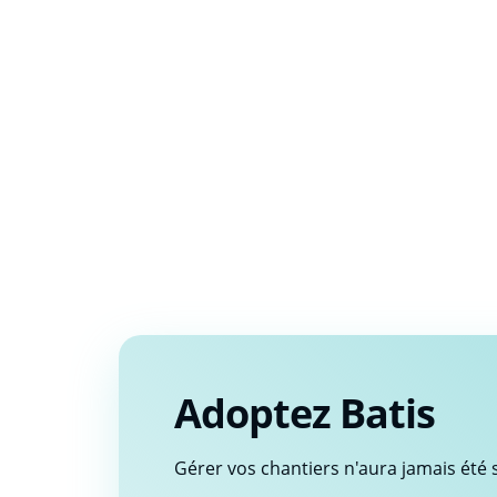
Adoptez Batis
Gérer vos chantiers n'aura jamais été s