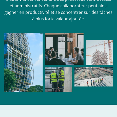
et administratifs. Chaque collaborateur peut ainsi
À propos
gagner en productivité et se concentrer sur des tâches
à plus forte valeur ajoutée.
Resources
Blog
CONNEXION
Témoignages clients
Livres blancs
Lexique