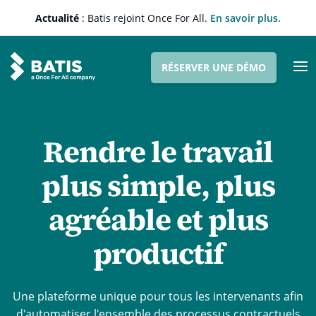
Actualité
: Batis rejoint Once For All.
En savoir plus.
RÉSERVER UNE DÉMO
Produit
La gestion contractuelle
La gestion financière
Rendre le travail
La demande d’agrément
plus simple, plus
L’annuaire des entreprises
Signature électronique
agréable et plus
Les outils intégrés
Notre accompagnement
productif
Notre engagement
Une plateforme unique pour tous les intervenants afin
Notre offre
d'automatiser l'ensemble des processus contractuels