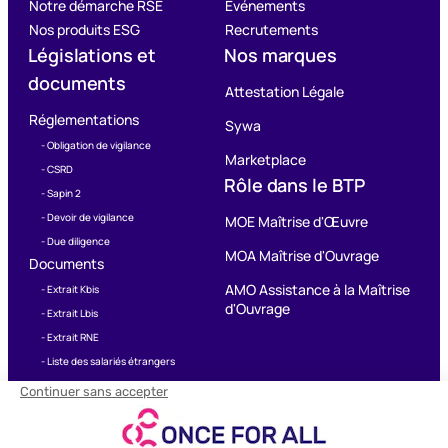
Notre démarche RSE
Evénements
Nos produits ESG
Recrutements
Législations et
Nos marques
documents
Attestation Légale
Réglementations
Sywa
- Obligation de vigilance
Marketplace
- CSRD
Rôle dans le BTP
- Sapin 2
- Devoir de vigilance
MOE Maîtrise d'Œuvre
- Due diligence
MOA Maîtrise d'Ouvrage
Documents
AMO Assistance à la Maîtrise
- Extrait Kbis
d'Ouvrage
- Extrait Lbis
- Extrait RNE
- Liste des salariés étrangers
- Attestation sociale de vigilance
- Attestation de congés payés